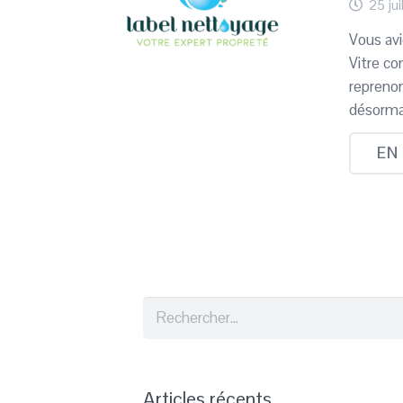
25 jui
Vous avi
Vitre co
repreno
désorma
EN
Rechercher :
Articles récents