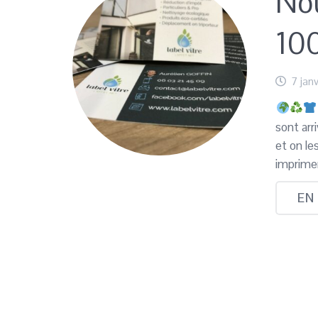
Nou
10
7 jan
sont arr
et on le
imprime
EN