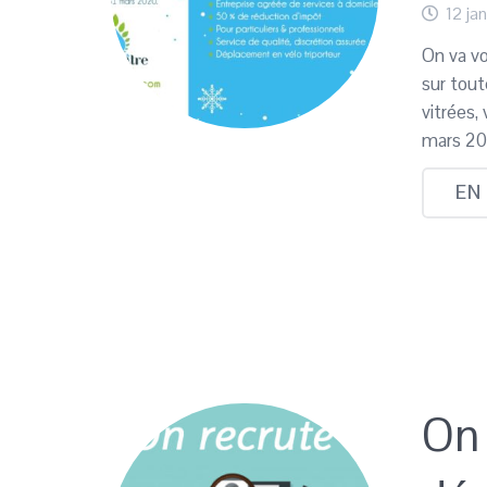
12 ja
On va vo
sur tout
vitrées,
mars 20
EN
On 