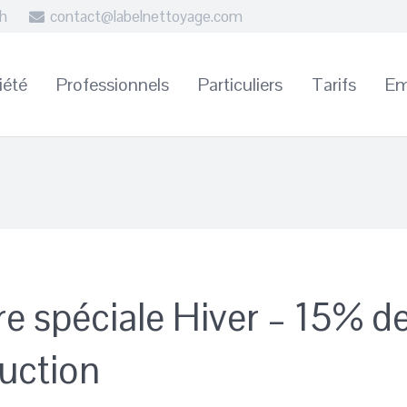
8h
contact@labelnettoyage.com
iété
Professionnels
Particuliers
Tarifs
Em
re spéciale Hiver – 15% d
uction