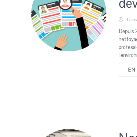
dé
9 jan
Depuis 2
nettoyag
professi
l’envir
EN