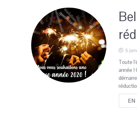
Bel
réd
6 jan
Toute l’
année !
démarrer
réducti
EN