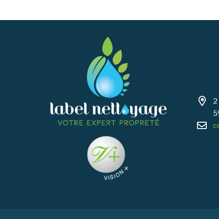
2
5
c