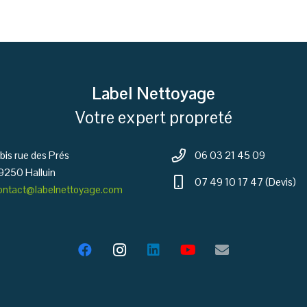
Label Nettoyage
Votre expert propreté
 bis rue des Prés
06 03 21 45 09
9250 Halluin
07 49 10 17 47 (Devis)
ontact@labelnettoyage.com