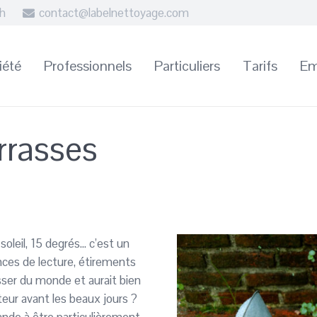
8h
contact@labelnettoyage.com
iété
Professionnels
Particuliers
Tarifs
Em
rrasses
leil, 15 degrés… c’est un
nces de lecture, étirements
asser du monde et aurait bien
eur avant les beaux jours ?