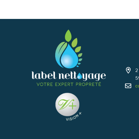
2
5
c